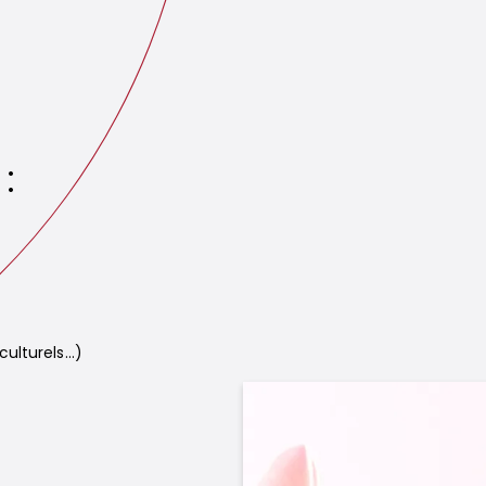
:
lturels...)