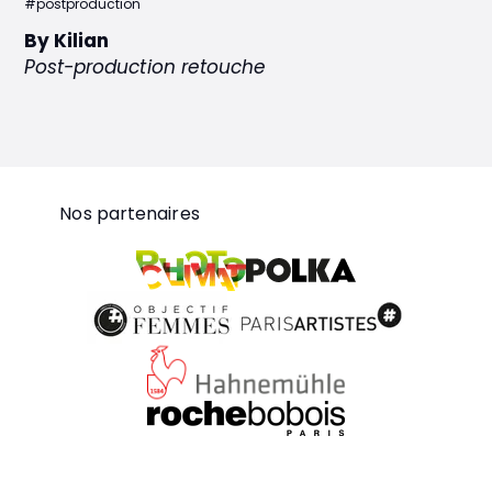
#postproduction
By Kilian
Post-production retouche
Nos partenaires
Polka
Photoclimat
Objectif Femmes
ParisArtistes
Hahnemühle
RocheBobois