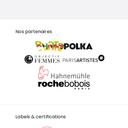
Nos partenaires
Polka
Photoclimat
Objectif Femmes
ParisArtistes
Hahnemühle
RocheBobois
Labels & certifications