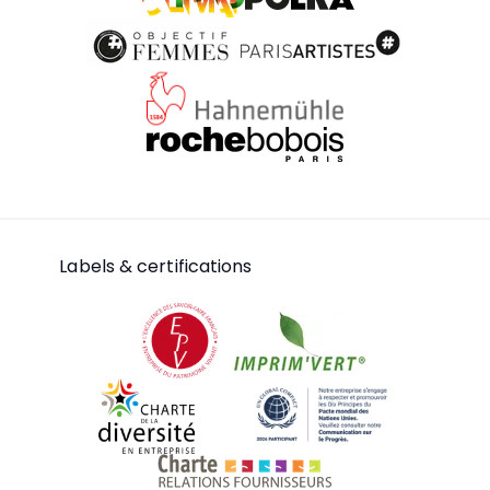
Polka
Photoclimat
Objectif Femmes
ParisArtistes
Hahnemühle
RocheBobois
Labels & certifications
Entreprise du patrimoine vivant
Imprim'vert
Charte de la diversité
UN Global Comp
Charte relations fournis