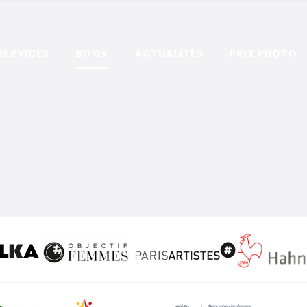
SERVICES
BOOK
ACTUALITÉS
PRIX PHOTO
Polka
at
Objectif Femmes
ParisArtistes