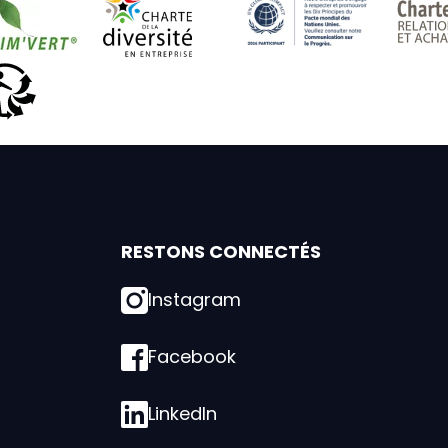
 du patrimoine vivant
Imprim'vert
Charte de la diversité
UN Global Com
Triman
RESTONS CONNECTÉS
Instagram
Facebook
LinkedIn