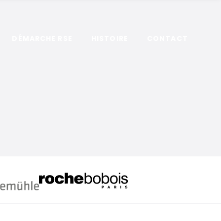
DÉMARCHE RSE
HISTOIRE
CONTACT
Hahnemühle
RocheBobois